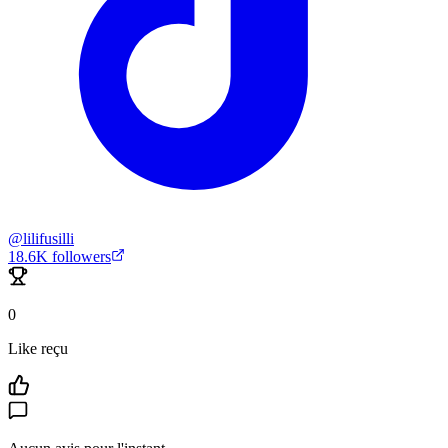
@
lilifusilli
18.6K
followers
0
Like reçu