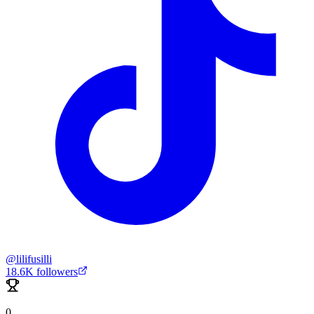
@
lilifusilli
18.6K
followers
0