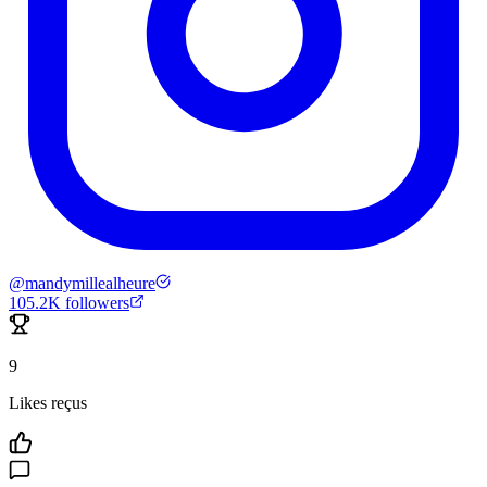
@
mandymillealheure
105.2K
followers
9
Likes reçus