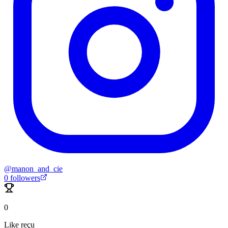
@
manon_and_cie
0
followers
0
Like reçu