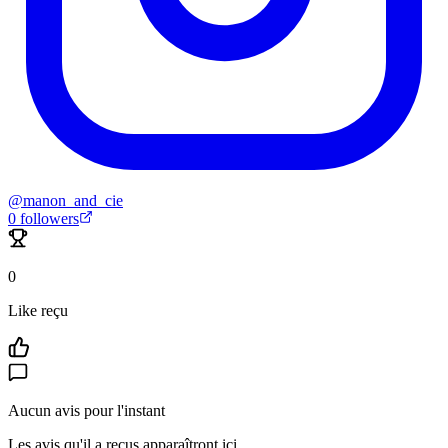
@
manon_and_cie
0
followers
0
Like reçu
Aucun avis pour l'instant
Les avis qu'il a reçus apparaîtront ici.