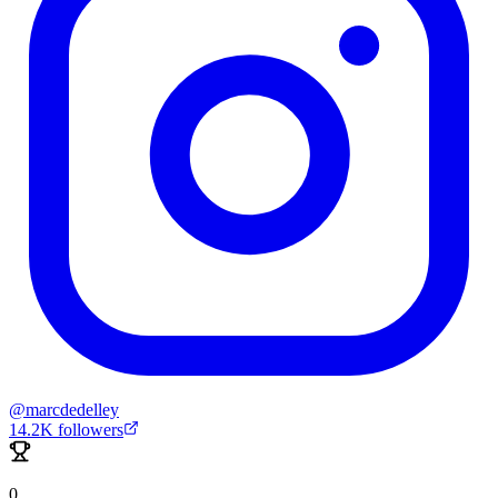
@
marcdedelley
14.2K
followers
0