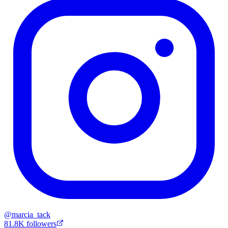
@
marcia_tack
81.8K
followers