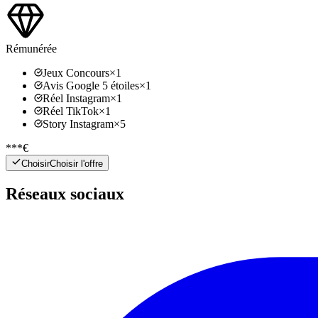
Rémunérée
Jeux Concours
×
1
Avis Google 5 étoiles
×
1
Réel Instagram
×
1
Réel TikTok
×
1
Story Instagram
×
5
***€
Choisir
Choisir l'offre
Réseaux sociaux