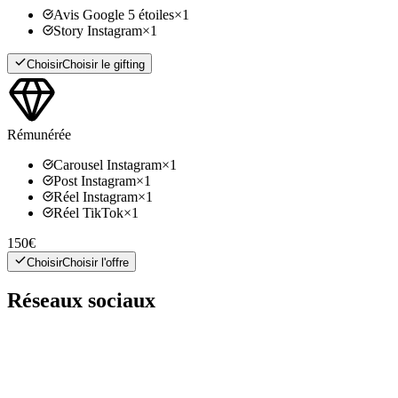
Avis Google 5 étoiles
×
1
Story Instagram
×
1
Choisir
Choisir le gifting
Rémunérée
Carousel Instagram
×
1
Post Instagram
×
1
Réel Instagram
×
1
Réel TikTok
×
1
150€
Choisir
Choisir l'offre
Réseaux sociaux