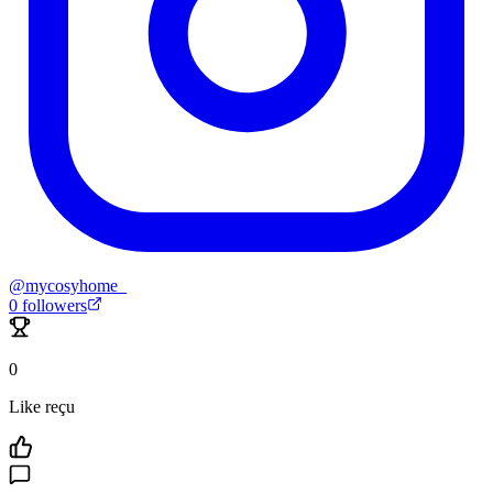
@
mycosyhome_
0
followers
0
Like reçu