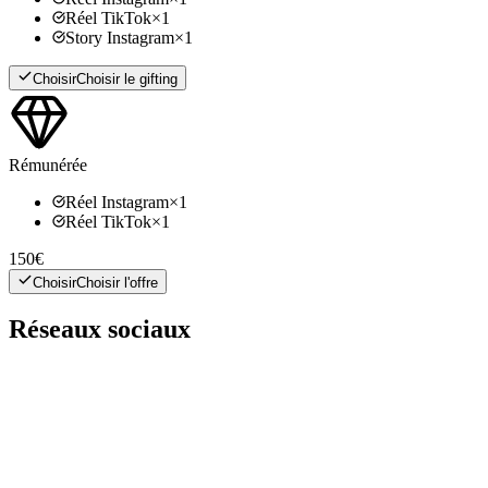
Réel TikTok
×
1
Story Instagram
×
1
Choisir
Choisir le gifting
Rémunérée
Réel Instagram
×
1
Réel TikTok
×
1
150€
Choisir
Choisir l'offre
Réseaux sociaux