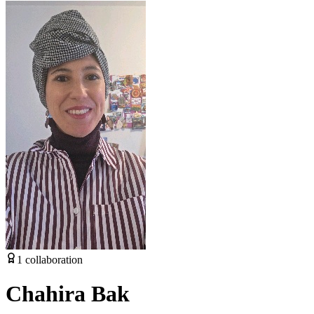
1
collaboration
Chahira Bak