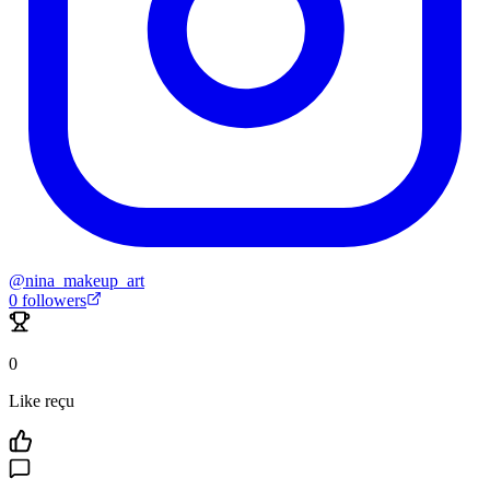
@
nina_makeup_art
0
followers
0
Like reçu