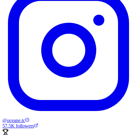
@
oceane.tc
57.5K
followers