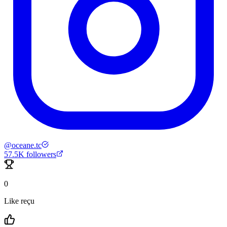
@
oceane.tc
57.5K
followers
0
Like reçu