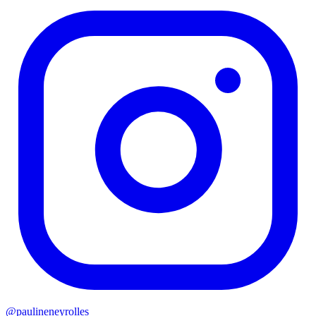
@
paulineneyrolles