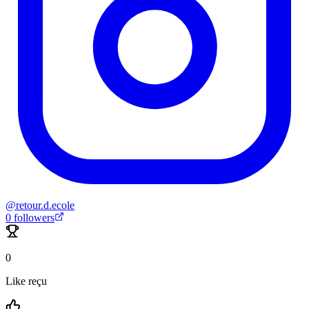
@
retour.d.ecole
0
followers
0
Like reçu