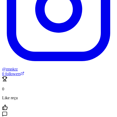
@
rmnkrz
0
followers
0
Like reçu