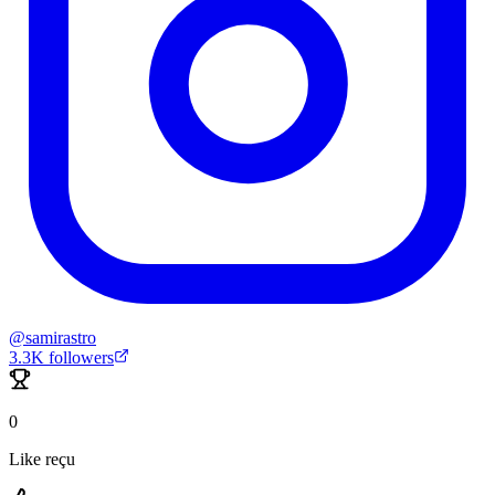
@
samirastro
3.3K
followers
0
Like reçu