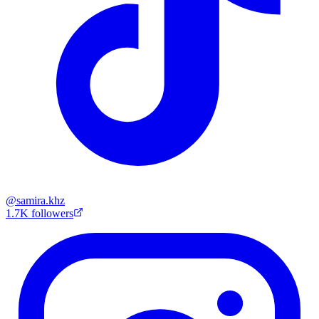
@
samira.khz
1.7K
followers