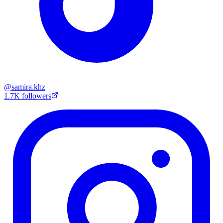
@
samira.khz
1.7K
followers