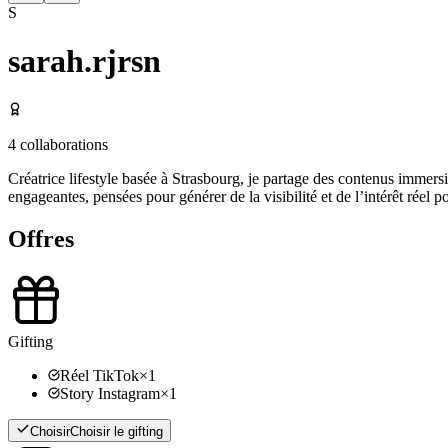
S
sarah.rjrsn
4
collaborations
Créatrice lifestyle basée à Strasbourg, je partage des contenus immersi
engageantes, pensées pour générer de la visibilité et de l’intérêt réel p
Offres
Gifting
Réel TikTok
×
1
Story Instagram
×
1
Choisir
Choisir le gifting