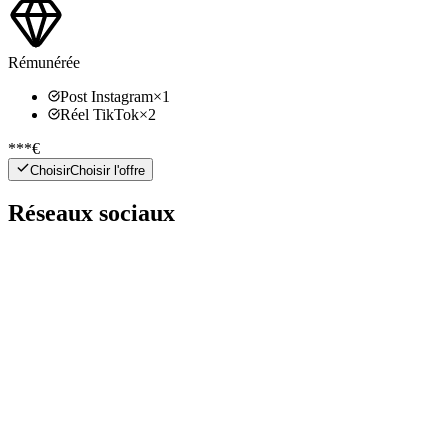
Rémunérée
Post Instagram
×
1
Réel TikTok
×
2
***€
Choisir
Choisir l'offre
Réseaux sociaux