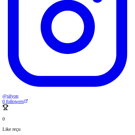
@
silyon
0
followers
0
Like reçu