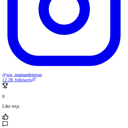
@
sos_mamandetresse
12.2K
followers
0
Like reçu