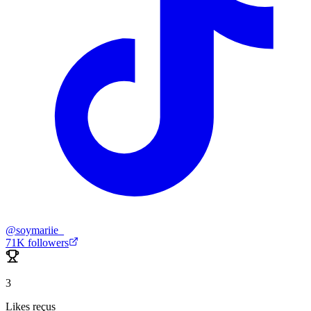
@
soymariie_
71K
followers
3
Likes reçus