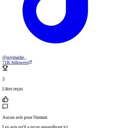
@
soymariie_
71K
followers
3
Likes reçus
Aucun avis pour l'instant
Les avis qu'il a reçus apparaîtront ici.