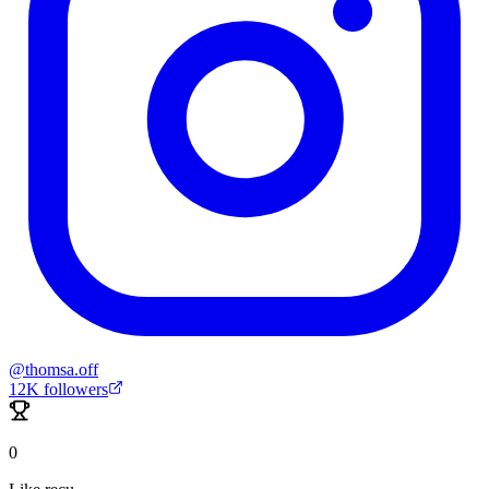
@
thomsa.off
12K
followers
0