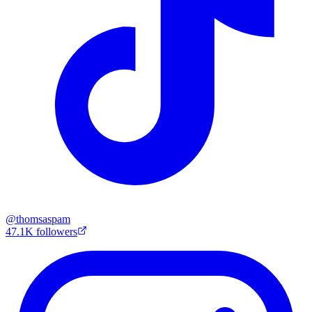
@
thomsaspam
47.1K
followers