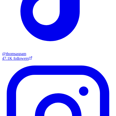
@
thomsaspam
47.1K
followers