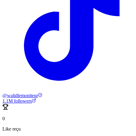
@
walidlemoniteur
1.1M
followers
0
Like reçu