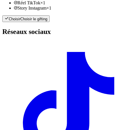
Réel TikTok
×
1
Story Instagram
×
1
Choisir
Choisir le gifting
Réseaux sociaux