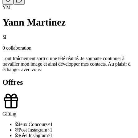
YM
Yann Martinez
0
collaboration
Tout fraîchement sorti d une télé réalité. Je souhaite continuer à
travailler mon image et ainsi développer mes contacts. Au plaisir d
échanger avec vous
Offres
Gifting
Jeux Concours
×
1
Post Instagram
×
1
Réel Instagram
×
1